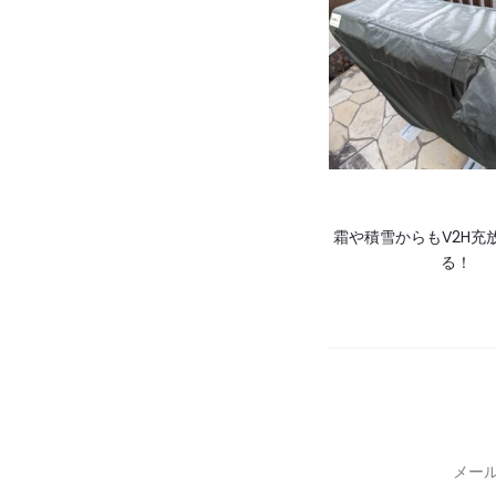
ー
シ
ョ
ン
霜や積雪からもV2H充
る！
メー